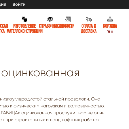
ция
Войти
ская
Изготовление
Справочники
Новости
Оплата и
Корзина
тка
мателлоконструкций
доставка
0
 оцинкованная
 низкоуглеродистой стальной проволоки. Она
тью к физическим нагрузкам и долговечностью.
 «РАБИЦА» оцинкованная прослужит вам не один
уют при строительных и ландшафтных работах.