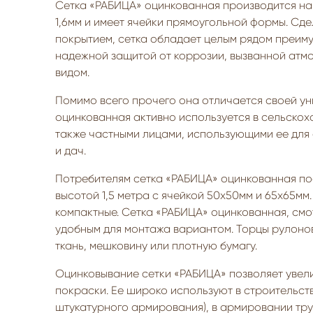
Сетка «РАБИЦА» оцинкованная производится на
1,6мм и имеет ячейки прямоугольной формы. Сд
покрытием, сетка обладает целым рядом преиму
надежной защитой от коррозии, вызванной атм
видом.
Помимо всего прочего она отличается своей у
оцинкованная активно используется в сельскох
также частными лицами, использующими ее для 
и дач.
Потребителям сетка «РАБИЦА» оцинкованная пос
высотой 1,5 метра с ячейкой 50х50мм и 65х65мм.
компактные. Сетка «РАБИЦА» оцинкованная, см
удобным для монтажа вариантом. Торцы рулоно
ткань, мешковину или плотную бумагу.
Оцинковывание сетки «РАБИЦА» позволяет увели
покраски. Ее широко используют в строительст
штукатурного армирования), в армировании тр