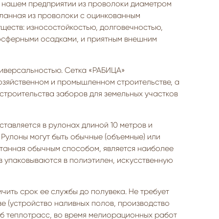
 нашем предприятии из проволоки диаметром
еланная из проволоки с оцинкованным
ществ: износостойкостью, долговечностью,
осферными осадками, и приятным внешним
ниверсальностью. Сетка «РАБИЦА»
озяйственном и промышленном строительстве, а
строительства заборов для земельных участков
тавляется в рулонах длиной 10 метров и
 Рулоны могут быть обычные (объемные) или
отанная обычным способом, является наиболее
в упаковываются в полиэтилен, искусственную
чить срок ее службы до полувека. Не требует
ве (устройство наливных полов, производство
уб теплотрасс, во время мелиорационных работ