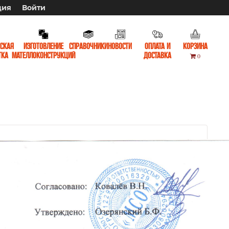
ция
Войти
ская
Изготовление
Справочники
Новости
Оплата и
Корзина
тка
мателлоконструкций
доставка
0