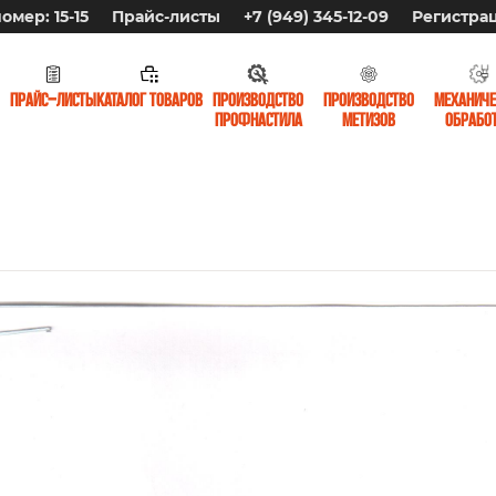
омер: 15-15
Прайс-листы
+7 (949) 345-12-09
Регистра
Прайс-листы
Каталог товаров
Производство
Производство
Механиче
профнастила
метизов
обрабо