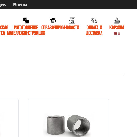
ция
Войти
ская
Изготовление
Справочники
Новости
Оплата и
Корзина
тка
мателлоконструкций
доставка
0