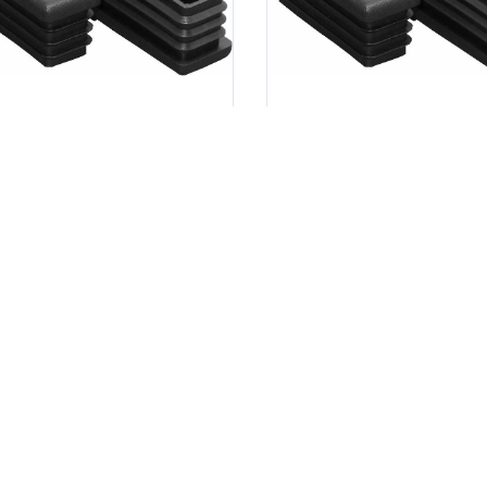
а:
6.00
Руб шт.
Цена:
21.00
Р