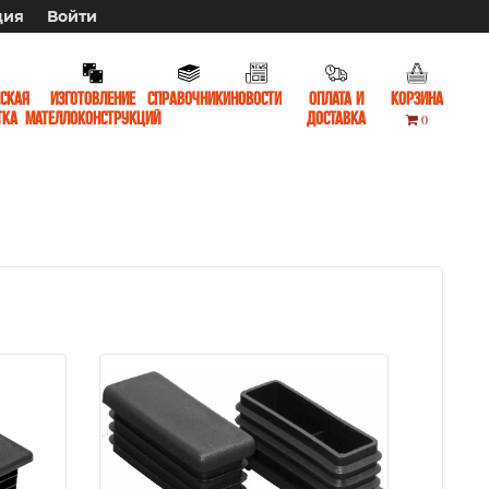
ция
Войти
ская
Изготовление
Справочники
Новости
Оплата и
Корзина
тка
мателлоконструкций
доставка
0