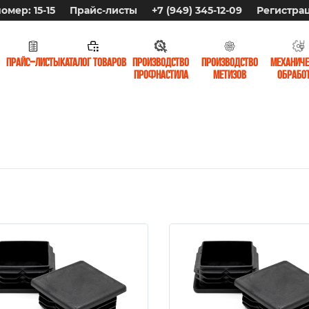
омер: 15-15
Прайс-листы
+7 (949) 345-12-09
Регистра
Прайс-листы
Каталог товаров
Производство
Производство
Механиче
профнастила
метизов
обрабо