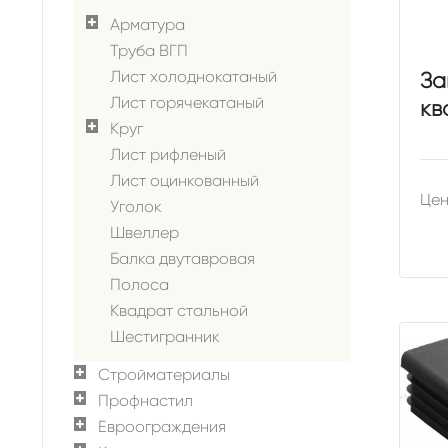
Арматура
Труба ВГП
Лист холоднокатаный
За
Лист горячекатаный
кв
Круг
Лист рифленый
Лист оцинкованный
Цен
Уголок
Швеллер
Балка двутавровая
Полоса
Квадрат стальной
Шестигранник
Стройматериалы
Профнастил
Евроограждения