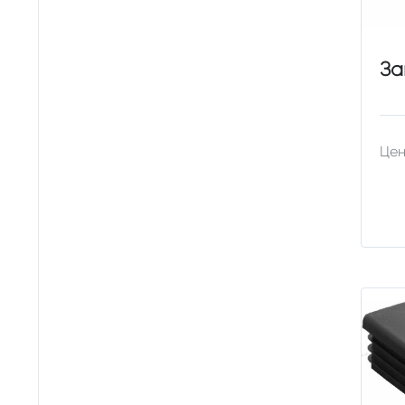
За
Цен