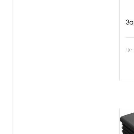
За
Цен