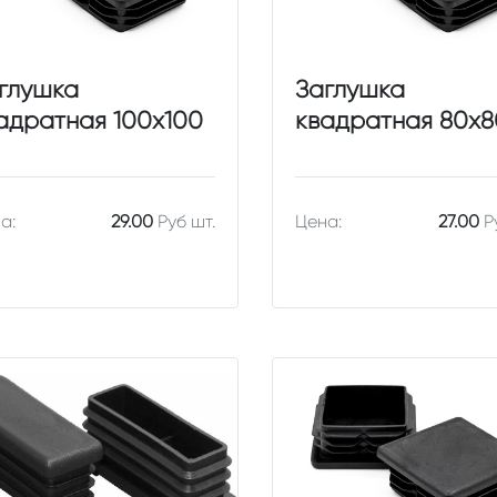
глушка
Заглушка
адратная 100х100
квадратная 80х8
а:
29.00
Руб шт.
Цена:
27.00
Р