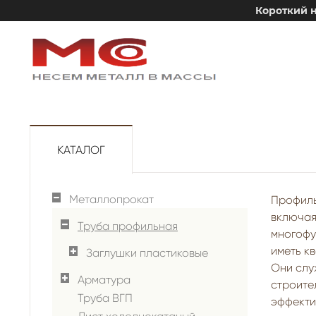
Короткий н
КАТАЛОГ
Металлопрокат
Профиль
включая
Труба профильная
многофу
иметь к
Заглушки пластиковые
Они слу
Арматура
строите
Труба ВГП
эффекти