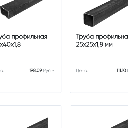
уба профильная
Труба профильна
х40х1,8
25х25х1,8 мм
а:
198.09
Руб м.
Цена:
111.10