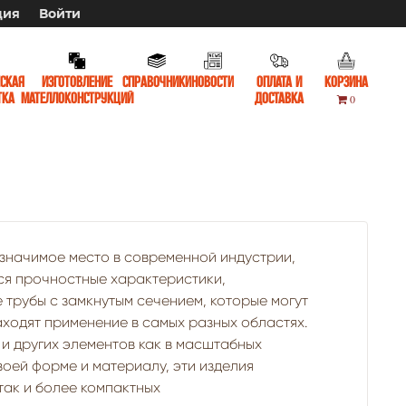
ция
Войти
ская
Изготовление
Справочники
Новости
Оплата и
Корзина
тка
мателлоконструкций
доставка
0
значимое место в современной индустрии,
ся прочностные характеристики,
 трубы с замкнутым сечением, которые могут
ходят применение в самых разных областях.
и других элементов как в масштабных
воей форме и материалу, эти изделия
так и более компактных