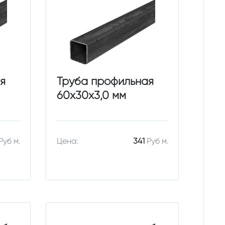
я
Труба профильная
60х30х3,0 мм
Руб м.
Цена:
341
Руб м.