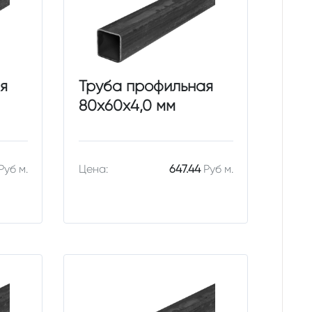
я
Труба профильная
80х60х4,0 мм
Руб м.
Цена:
647.44
Руб м.