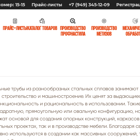
омер: 15-15
Прайс-листы
+7 (949) 345-12-09
Регистра
Прайс-листы
Каталог товаров
Производство
Производство
Механиче
профнастила
метизов
обрабо
ные трубы из разнообразных стальных сплавов занимают 
 строительство и машиностроение. Их ценят за выдающие
нкциональность и рациональность в использовании. Такие
вадратную, прямоугольную или овальную конфигурацию, на
жат основой для создания опорных конструкций, каркасов 
льных проектах, так и в производстве мебели. Благодаря с
вно используются в создании как массивных сооружений, 