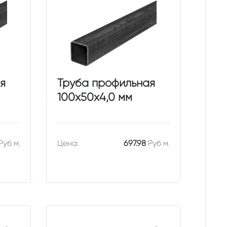
я
Труба профильная
100х50х4,0 мм
Руб м.
Цена:
697.98
Руб м.