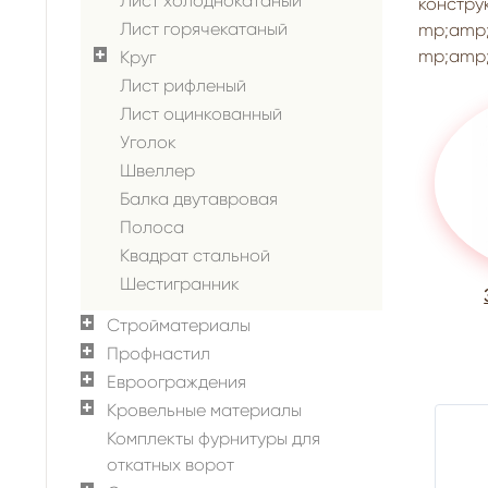
Лист холоднокатаный
констр
Лист горячекатаный
mp;amp
mp;amp
Круг
Лист рифленый
Лист оцинкованный
Уголок
Швеллер
Балка двутавровая
Полоса
Квадрат стальной
Шестигранник
Стройматериалы
Профнастил
Евроограждения
Кровельные материалы
Комплекты фурнитуры для
откатных ворот