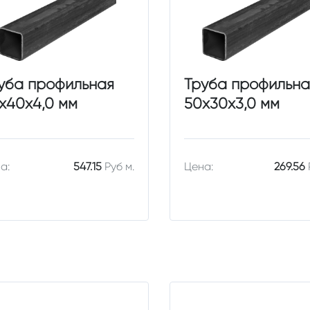
уба профильная
Труба профильна
х40х4,0 мм
50х30х3,0 мм
а:
547.15
Руб м.
Цена:
269.56