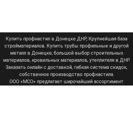
Купить профнастил в Донецке ДНР, Крупнейшая база
стройматериалов. Купить трубы профильные и другой
металл в Донецке, большой выбор строительных
материалов, кровельных материалов, утеплителя в ДНР.
Заказать онлайн с доставкой, гибкая система скидок,
собственное производство профнастила.
ООО «МСО» предлагает широчайший ассортимент
качественного металлопроката и другой продукции
нашим потребителям. Собственное производство,
большой опыт работы, крупнейший металлоцентр в
ДНР.
создание сайта
- lookmy.info